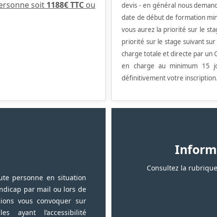
ersonne soit
1188€ TTC
ou
devis - en général nous demand
date de début de formation min
vous aurez la priorité sur le st
priorité sur le stage suivant su
charge totale et directe par un O
en charge au minimum 15 jo
définitivement votre inscription
Inform
Consultez la rubrique
ute personne en situation
ndicap par mail ou lors de
sions vous convoquer sur
 ayant l’accessibilité