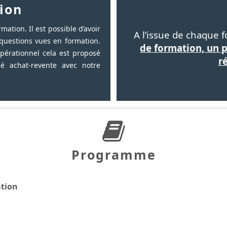
ion
mation. Il est possible d’avoir
A l’issue de chaque 
questions vues en formation.
de formation, un 
pérationnel cela est proposé
r
sé achat-revente avec notre
Programme
ation