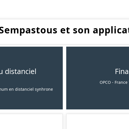
 Sempastous et son applica
 distanciel
Fin
OPCO - France T
ximum en distanciel synhrone