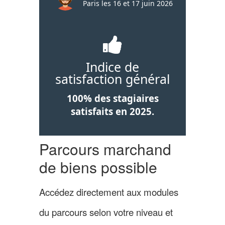
Paris les 16 et 17 juin 2026
Arme
et 17 juin 2026
Pari
Indice de
satisfaction général
100% des stagiaires
satisfaits en 2025.
Parcours marchand
de biens possible
Accédez directement aux modules
du parcours selon votre niveau et