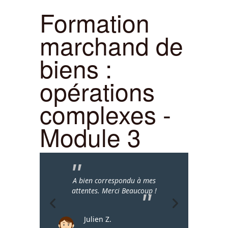
Formation
marchand de
biens :
opérations
complexes -
Module 3
A bien correspondu à mes
attentes. Merci Beaucoup !
Julien Z.