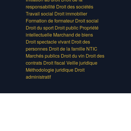
responsabilité
Droit des sociétés
Travail social
Droit immobilier
Formation de formateur
Droit social
Droit du sport
Droit public
Propriété
intellectuelle
Marchand de biens
Droit spectacle vivant
Droit des
personnes
Droit de la famille
NTIC
Marchés publics
Droit du vin
Droit des
contrats
Droit fiscal
Veille juridique
Méthodologie juridique
Droit
administratif