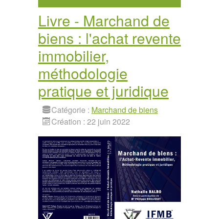
Livre - Marchand de
biens : l'achat revente
immobilier,
méthodologie
pratique et juridique
Catégorie :
Marchand de biens
Création : 22 juin 2022