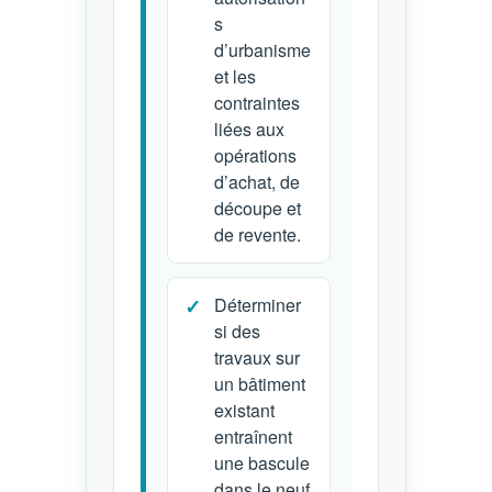
s
d’urbanisme
et les
contraintes
liées aux
opérations
d’achat, de
découpe et
de revente.
Déterminer
si des
travaux sur
un bâtiment
existant
entraînent
une bascule
dans le neuf