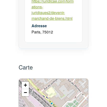
https://juridicae.com/form
ations-
juridiques2/devenir-
marchand-de-biens.html
Adresse
Paris, 75012
Carte
+
−